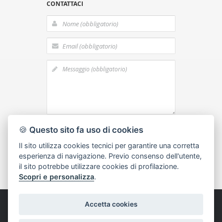
CONTATTACI
acconsento al
trattamento dei dati
🍪
Questo sito fa uso di cookies
personali
Il sito utilizza cookies tecnici per garantire una corretta
esperienza di navigazione. Previo consenso dell'utente,
il sito potrebbe utilizzare cookies di profilazione.
Scopri e personalizza
.
Accetta cookies
Copyright © 2015 Bianchi F.lli -
Privacy e
Cookies
-
Imposta cookies
-
Informativa Clienti