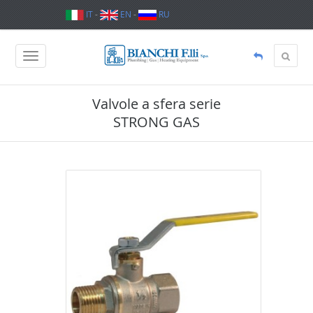
IT
-
EN
-
RU
Valvole a sfera serie
STRONG GAS