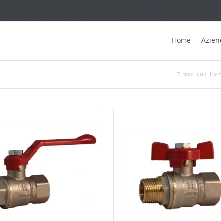
Home
Azien
Ti trovi qui:
Ho