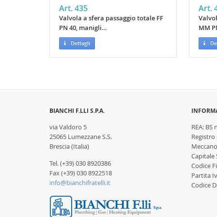
Art. 435
Art. 
Valvola a sfera passaggio totale FF
Valvol
PN 40, manigli…
MM PN
Dettagli
Det
BIANCHI F.LLI S.P.A.
INFORMA
via Valdoro 5
REA: BS 
25065 Lumezzane S.S.
Registro
Brescia (Italia)
Meccanog
Capitale 
Tel. (+39) 030 8920386
Codice F
Fax (+39) 030 8922518
Partita 
info@bianchifratelli.it
Codice D