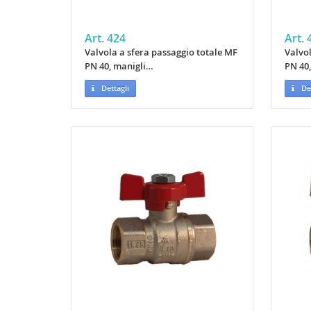
Art. 424
Art. 
Valvola a sfera passaggio totale MF
Valvol
PN 40, manigli…
PN 40
Dettagli
Det