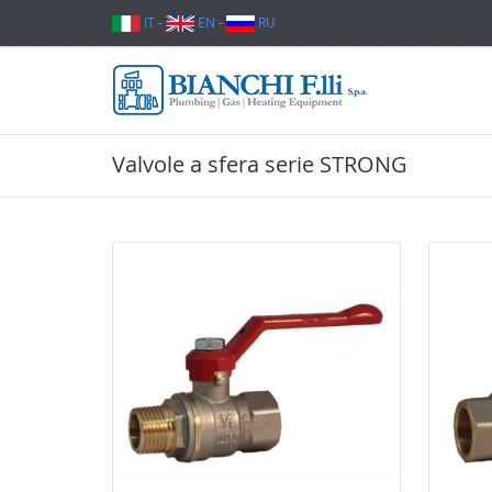
IT
-
EN
-
RU
Valvole a sfera serie STRONG