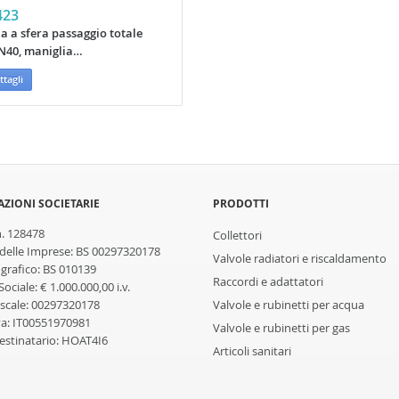
423
a a sfera passaggio totale
40, maniglia…
tagli
ZIONI SOCIETARIE
PRODOTTI
n. 128478
Collettori
 delle Imprese: BS 00297320178
Valvole radiatori e riscaldamento
rafico: BS 010139
Raccordi e adattatori
Sociale: € 1.000.000,00 i.v.
iscale: 00297320178
Valvole e rubinetti per acqua
Iva: IT00551970981
Valvole e rubinetti per gas
estinatario: HOAT4I6
Articoli sanitari