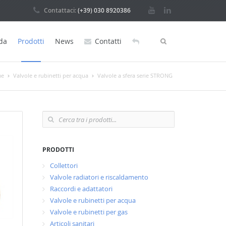
Contattaci:
(+39) 030 8920386
da
Prodotti
News
Contatti
me
Valvole e rubinetti per acqua
Valvole a sfera serie STRONG
PRODOTTI
Collettori
Valvole radiatori e riscaldamento
Raccordi e adattatori
Valvole e rubinetti per acqua
Valvole e rubinetti per gas
Articoli sanitari