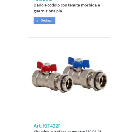
Dado e codolo con tenuta morbida e
guarnizione pia…
Dettagli
Art. KIT422F
Kit valvola a sfera compatte MF PN25