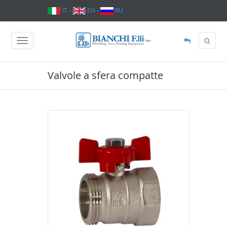
IT
-
EN
-
RU
Valvole a sfera compatte