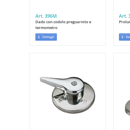
Art. 396M
Art. 
Dado con codolo preguarnito e
Prolu
termometro
Dettagli
Det