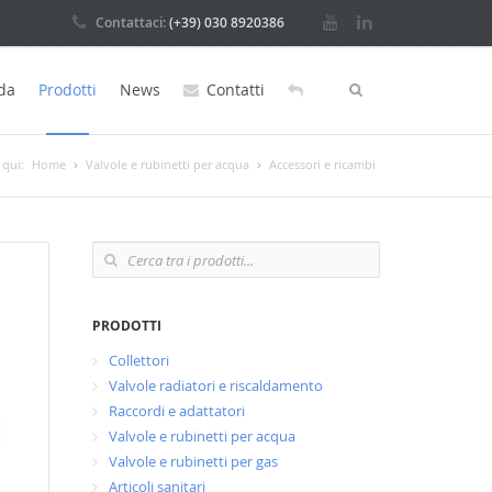
Contattaci:
(+39) 030 8920386
da
Prodotti
News
Contatti
 qui:
Home
Valvole e rubinetti per acqua
Accessori e ricambi
PRODOTTI
Collettori
Valvole radiatori e riscaldamento
Raccordi e adattatori
Valvole e rubinetti per acqua
Valvole e rubinetti per gas
Articoli sanitari