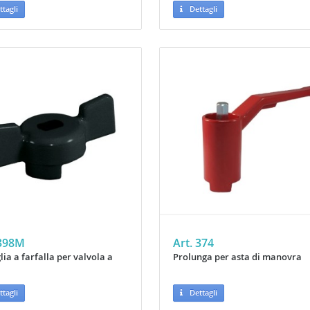
tagli
Dettagli
 398M
Art. 374
ia a farfalla per valvola a
Prolunga per asta di manovra
tagli
Dettagli