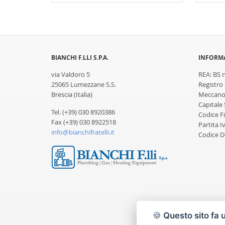
BIANCHI F.LLI S.P.A.
INFORMA
via Valdoro 5
REA: BS 
25065 Lumezzane S.S.
Registro
Brescia (Italia)
Meccanog
Capitale 
Tel. (+39) 030 8920386
Codice F
Fax (+39) 030 8922518
Partita 
info@bianchifratelli.it
Codice D
🍪
Questo sito fa 