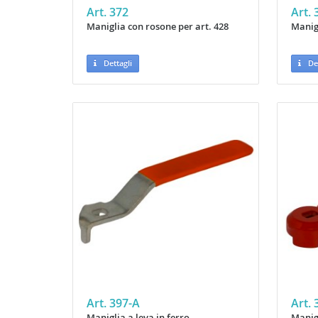
Art. 372
Art.
Maniglia con rosone per art. 428
Manigl
Dettagli
Det
Art. 397-A
Art. 
Maniglia a leva in ferro
Manigl