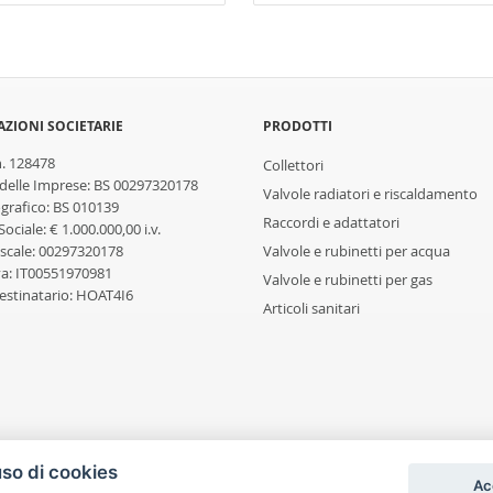
ZIONI SOCIETARIE
PRODOTTI
n. 128478
Collettori
 delle Imprese: BS 00297320178
Valvole radiatori e riscaldamento
rafico: BS 010139
Raccordi e adattatori
Sociale: € 1.000.000,00 i.v.
iscale: 00297320178
Valvole e rubinetti per acqua
Iva: IT00551970981
Valvole e rubinetti per gas
estinatario: HOAT4I6
Articoli sanitari
uso di cookies
Ac