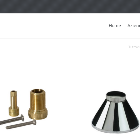
Home
Azien
Ti trovi