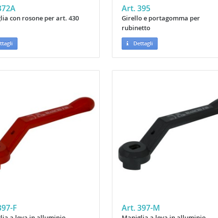
 372A
Art. 395
ia con rosone per art. 430
Girello e portagomma per
rubinetto
tagli
Dettagli
397-F
Art. 397-M
ia a leva in alluminio
Maniglia a leva in alluminio