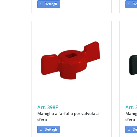
Dettagli
Det
Art. 398F
Art.
Maniglia a farfalla per valvola a
Manigl
sfera
sfera
Dettagli
Det