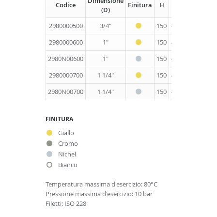
Dimensione
Codice
Finitura
H
L
Imballo
(D)
2980000500
3/4"
150
48
5
2980000600
1"
150
48
5
2980N00600
1"
150
48
5
2980000700
1 1/4"
150
48
2
2980N00700
1 1/4"
150
48
2
FINITURA
Giallo
Cromo
Nichel
Bianco
Temperatura massima d'esercizio: 80°C
Pressione massima d'esercizio: 10 bar
Filetti: ISO 228