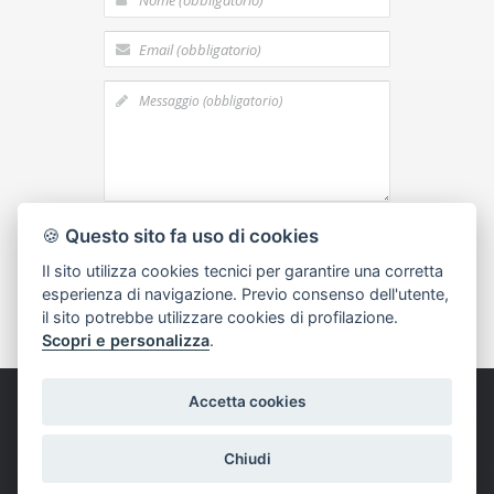
acconsento al
trattamento dei dati
🍪
Questo sito fa uso di cookies
personali
Il sito utilizza cookies tecnici per garantire una corretta
esperienza di navigazione. Previo consenso dell'utente,
il sito potrebbe utilizzare cookies di profilazione.
Scopri e personalizza
.
Accetta cookies
Copyright © 2015 Bianchi F.lli -
Privacy e
Cookies
-
Imposta cookies
-
Informativa Clienti
e Fornitori
- Credits
Dexa - Ittrio
Chiudi
Seguici: