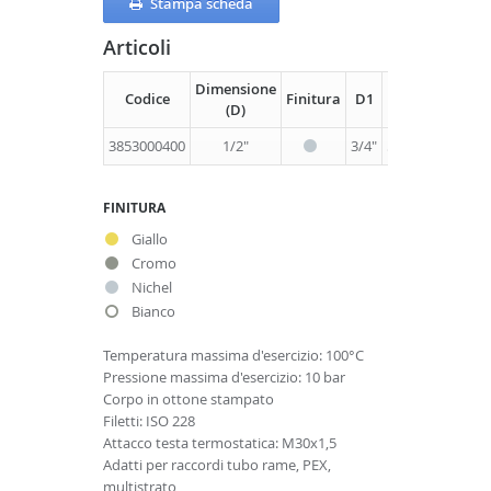
Stampa scheda
Articoli
Dimensione
Codice
Finitura
D1
H
I
L
Im
(D)
3853000400
1/2"
3/4"
58
37
112
FINITURA
Giallo
Cromo
Nichel
Bianco
Temperatura massima d'esercizio: 100°C
Pressione massima d'esercizio: 10 bar
Corpo in ottone stampato
Filetti: ISO 228
Attacco testa termostatica: M30x1,5
Adatti per raccordi tubo rame, PEX,
multistrato